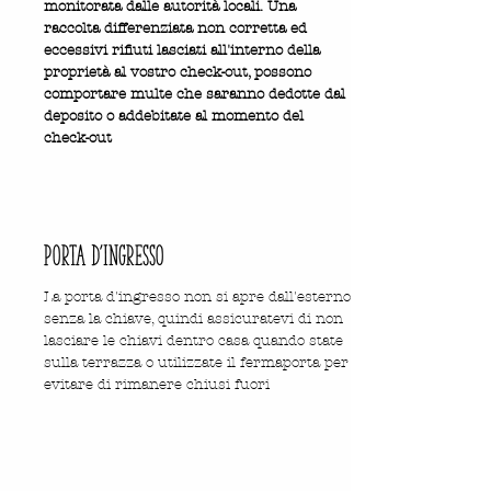
monitorata dalle autorità locali. Una
raccolta differenziata non corretta ed
eccessivi rifiuti lasciati all'interno della
proprietà al vostro check-out, possono
comportare multe che saranno dedotte dal
deposito o addebitate al momento del
check-out
porta d'ingresso
La porta d'ingresso non si apre dall'esterno
senza la chiave, quindi assicuratevi di non
lasciare le chiavi dentro casa quando state
sulla terrazza o utilizzate il fermaporta per
evitare di rimanere chiusi fuori