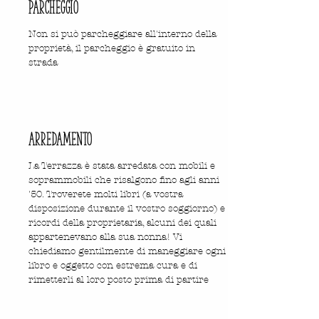
parcheggio
Non si può parcheggiare all'interno della
proprietà, il parcheggio è gratuito in
strada
arredamento
La Terrazza è stata arredata con mobili e
soprammobili che risalgono fino agli anni
'50. Troverete molti libri (a vostra
disposizione durante il vostro soggiorno) e
ricordi della proprietaria, alcuni dei quali
appartenevano alla sua nonna! Vi
chiediamo gentilmente di maneggiare ogni
libro e oggetto con estrema cura e di
rimetterli al loro posto prima di partire