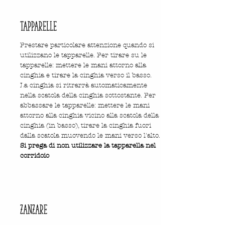
tapparelle
Prestare particolare attenzione quando si
utilizzano le tapparelle. Per tirare su le
tapparelle: mettere le mani attorno alla
cinghia e tirare la cinghia verso il basso.
La cinghia si ritrarrà automaticamente
nella scatola della cinghia sottostante. Per
abbassare le tapparelle: mettere le mani
attorno alla cinghia vicino alla scatola della
cinghia (in basso), tirare la cinghia fuori
dalla scatola muovendo le mani verso l'alto.
Si prega di non utilizzare la tapparella nel
corridoio
zanzare