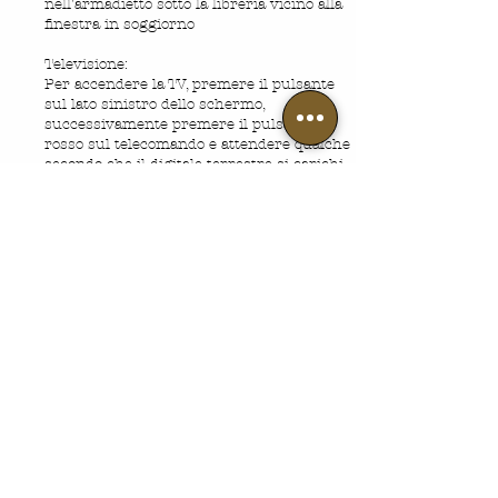
nell'armadietto sotto la libreria vicino alla
finestra in soggiorno
Televisione:
Per accendere la TV, premere il pulsante
sul lato sinistro dello schermo,
successivamente premere il pulsante
rosso sul telecomando e attendere qualche
secondo che il digitale terrestre si carichi.
Usare il telecomando per cambiare canale.
Per spegnere la TV, premere di nuovo il
pulsante sul lato sinistro dello schermo
cucina
La cucina è fornita di condimenti di base
(come sale, zucchero, ...)
Per cucinare potete usare l’acqua del
rubinetto; per bere consigliamo quella in
bottiglia