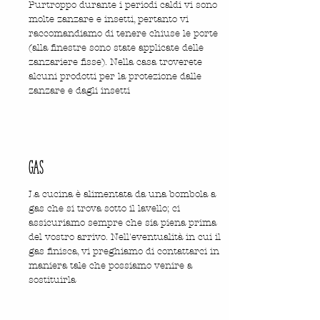
Purtroppo durante i periodi caldi vi sono
molte zanzare e insetti, pertanto vi
raccomandiamo di tenere chiuse le porte
(alla finestre sono state applicate delle
zanzariere fisse). Nella casa troverete
alcuni prodotti per la protezione dalle
zanzare e dagli insetti
gas
La cucina è alimentata da una bombola a
gas che si trova sotto il lavello; ci
assicuriamo sempre che sia piena prima
del vostro arrivo. Nell'eventualità in cui il
gas finisca, vi preghiamo di contattarci in
maniera tale che possiamo venire a
sostituirla