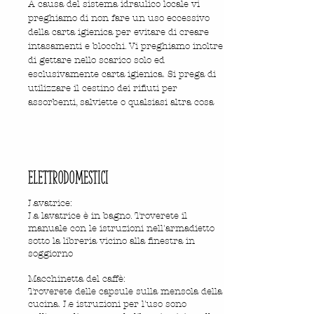
A causa del sistema idraulico locale vi
preghiamo di non fare un uso eccessivo
della carta igienica per evitare di creare
intasamenti e blocchi. Vi preghiamo inoltre
di gettare nello scarico solo ed
esclusivamente carta igienica. Si prega di
utilizzare il cestino dei rifiuti per
assorbenti, salviette o qualsiasi altra cosa
ELETTRODOMESTICI
Lavatrice:
La lavatrice è in bagno. Troverete il
manuale con le istruzioni nell'armadietto
sotto la libreria vicino alla finestra in
soggiorno
Macchinetta del caffè:
Troverete delle capsule sulla mensola della
cucina. Le istruzioni per l'uso sono