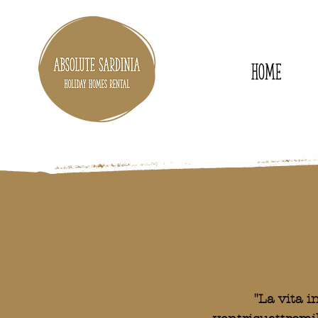
Home
"La vita i