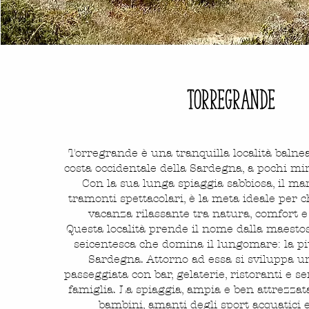
TORREGRANDE
Torregrande è una tranquilla località balnea
costa occidentale della Sardegna, a pochi mi
Con la sua lunga spiaggia sabbiosa, il mar
tramonti spettacolari, è la meta ideale per 
vacanza rilassante tra natura, comfort e 
Questa località prende il nome dalla maestos
seicentesca che domina il lungomare: la p
Sardegna. Attorno ad essa si sviluppa u
passeggiata con bar, gelaterie, ristoranti e se
famiglia. La spiaggia, ampia e ben attrezzata
bambini, amanti degli sport acquatici e