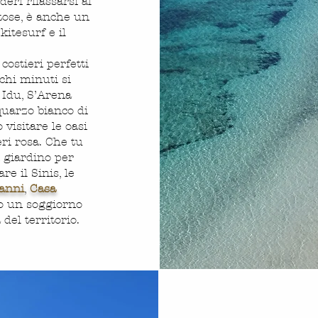
eri rilassarsi al
ntose, è anche un
kitesurf e il
costieri perfetti
ochi minuti si
 Idu, S’Arena
quarzo bianco di
 visitare le oasi
eri rosa.
Che tu
 giardino per
re il Sinis, le
ianni
,
Casa
o un soggiorno
del territorio.