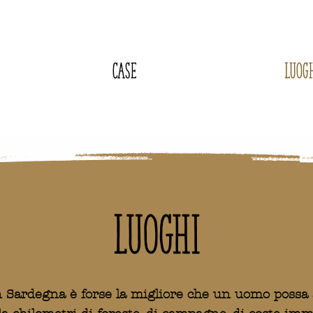
Case
Luog
Luoghi
n Sardegna è forse la migliore che un uomo possa 