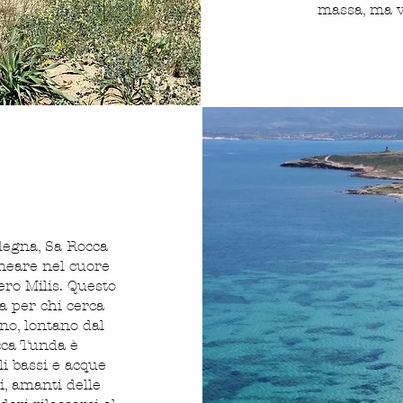
massa, ma v
rdegna, Sa Rocca
lneare nel cuore
ero Milis. Questo
ta per chi cerca
no, lontano dal
cca Tunda è
li bassi e acque
i, amanti delle