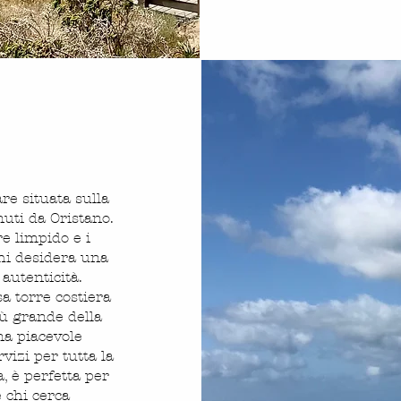
re situata sulla
nuti da Oristano.
e limpido e i
chi desidera una
autenticità.
a torre costiera
iù grande della
na piacevole
rvizi per tutta la
, è perfetta per
 chi cerca