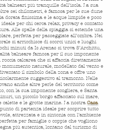
ità balneari più tranquille dell’isola. La sua
oltre sei chilometri, è famosa per le sue dune
bia dorata finissima e le acque limpide e poco
go ideale per chi cerca relax, privacy e contatto
tura. Alle spalle della spiaggia si estende una
olare, perfetta per passeggiate all’ombra. Nei
torale si arricchisce di scorci unici e luoghi
ochi minuti da Is Arenas si trova S’Archittu,
calità balneare famosa per il suo imponente
 roccia calcarea che si affaccia direttamente
o monumento naturale, modellato dal vento e
 diventato il simbolo della zona e offre uno
ticolarmente suggestivo al tramonto. Nelle
rovano anche altre perle del territorio come
o, con la sua imponente scogliera, e Santa
tinuri, un piccolo borgo affacciato sul mare,
e calette e le grotte marine. La nostra
Casa
l punto di partenza ideale per scoprire tutto
vole, attrezzata e in sintonia con l’ambiente
 perfetta per famiglie o coppie che vogliono
degna più autentica, lontano dal turismo di