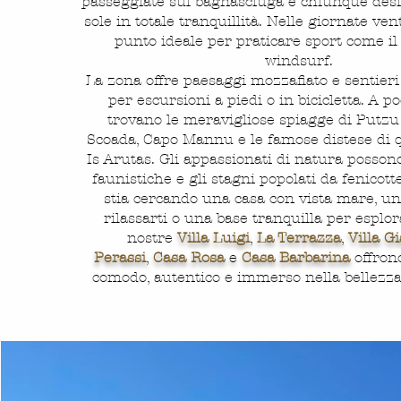
passeggiate sul bagnasciuga e chiunque desid
sole in totale tranquillità. Nelle giornate ve
punto ideale per praticare sport come il 
windsurf.
La zona offre paesaggi mozzafiato e sentieri 
per escursioni a piedi o in bicicletta. A p
trovano le meravigliose spiagge di Putzu
Scoada, Capo Mannu e le famose distese di 
Is Arutas. Gli appassionati di natura possono
faunistiche e gli stagni popolati da fenicott
stia cercando una casa con vista mare, un
rilassarti o una base tranquilla per esplora
nostre
Villa Luigi
,
La Terrazza
,
Villa G
Perassi
,
Casa Rosa
e
Casa Barbarina
offron
comodo, autentico e immerso nella bellezza 