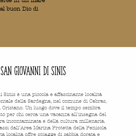
mmerse in un mare
al buon Dio di
SAN GIOVANNI DI SINIS
 Sinis è una piccola e affascinante località
dentale della Sardegna, nel comune di Cabras,
i Oristano. Un luogo dove il tempo sembra
tto per chi cerca una vacanza all'insegna del
ura incontaminata e della cultura millenaria.
assi dall’Area Marina Protetta della Penisola
sta località offre spiagge di sabbia dorata e