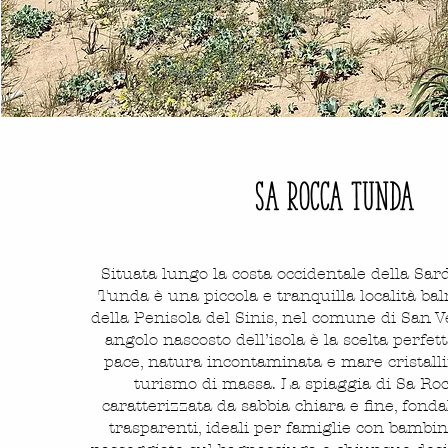
sa rocca tunda
Situata lungo la costa occidentale della Sa
Tunda è una piccola e tranquilla località ba
della Penisola del Sinis, nel comune di San V
angolo nascosto dell’isola è la scelta perfet
pace, natura incontaminata e mare cristalli
turismo di massa. La spiaggia di Sa Ro
caratterizzata da sabbia chiara e fine, fonda
trasparenti, ideali per famiglie con bambin