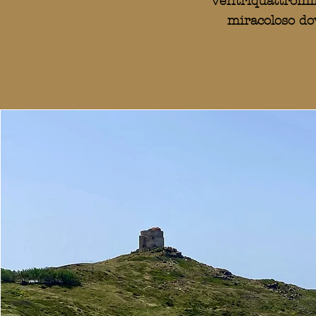
ventriquattromil
miracoloso dov