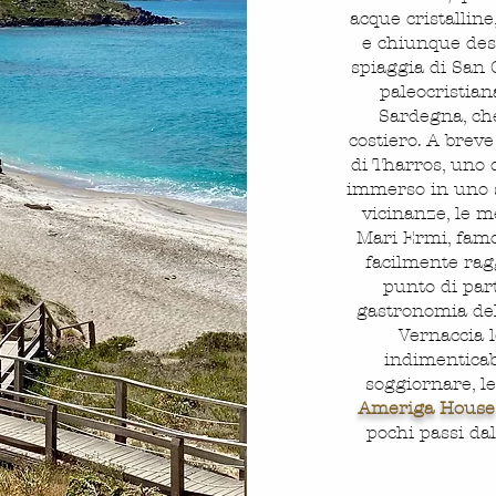
acque cristalline
e chiunque desi
spiaggia di San 
paleocristian
Sardegna, ch
costiero. A breve
di Tharros, uno d
immerso in uno s
vicinanze, le m
Mari Ermi, famo
facilmente ragg
punto di part
gastronomia del S
Vernaccia l
indimenticab
soggiornare, l
Ameriga House
pochi passi dal