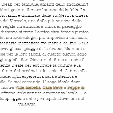
, ideali per famiglie, amanti dello snorkeling
deri godersi il mare lontano dalla folla. La
Giovanni è dominata dalla suggestiva chiesa
a del V secolo, una delle più antiche della
e regala un’atmosfera unica al paesaggio
 distanza si trova l’antica città fenicio-punica
ei siti archeologici più importanti dell'isola,
cenario mozzafiato tra mare e colline. Nelle
eravigliose spiagge di Is Arutas, Maimoni e
se per la loro sabbia di quarzo bianco, sono
iungibili. San Giovanni di Sinis è anche il
enza ideale per esplorare la cultura e la
inis: dai prodotti ittici tipici di Cabras alla
ocale, ogni esperienza sarà autentica e
ile. Se stai cercando il luogo ideale dove
e nostre
Villa Isabella
, ​
Casa Seve
​
e
Peppe &
offrono un’autentica esperienza locale — a
la spiaggia e dalle principali attrazioni del
villaggio.