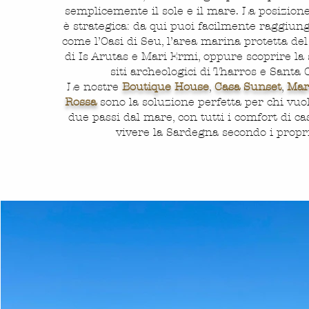
semplicemente il sole e il mare. La posizion
è strategica: da qui puoi facilmente raggiun
come l’Oasi di Seu, l’area marina protetta del
di Is Arutas e Mari Ermi, oppure scoprire la 
siti archeologici di Tharros e Santa C
Le nostre
Boutique House
,
Casa Sunset
,
Mar
Rossa
sono la soluzione perfetta per chi vuo
due passi dal mare, con tutti i comfort di cas
vivere la Sardegna secondo i propri