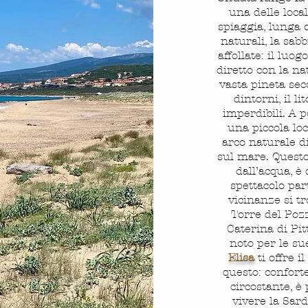
una delle local
spiaggia, lunga 
naturali, la sab
affollate: il luo
diretto con la na
vasta pineta sec
dintorni, il li
imperdibili. A p
una piccola lo
arco naturale di
sul mare. Quest
dall’acqua, è
spettacolo par
vicinanze si t
Torre del Pozz
Caterina di Pit
noto per le su
Elisa
ti offre i
questo: conforte
circostante, è
vivere la Sar