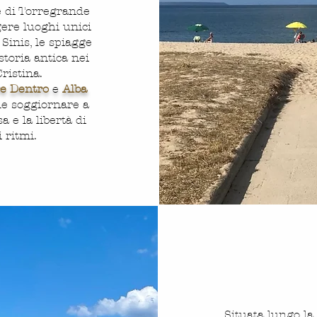
e di Torregrande
gere luoghi unici
 Sinis, le spiagge
storia antica nei
ristina.
e Dentro
e
Alba
le soggiornare a
a e la libertà di
 ritmi.
Situata lungo la