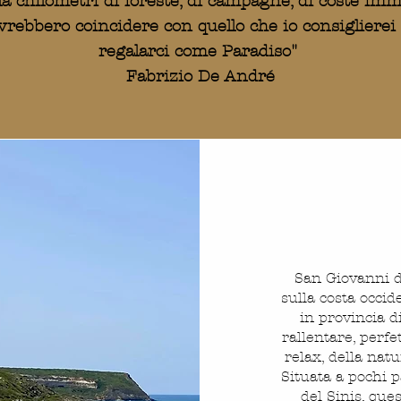
a chilometri di foreste, di campagne, di coste i
rebbero coincidere con quello che io consiglierei 
regalarci come Paradiso
"
Fabrizio De André
San Giovanni di
sulla costa occi
in provincia d
rallentare, perfe
relax, della nat
Situata a pochi p
del Sinis, que